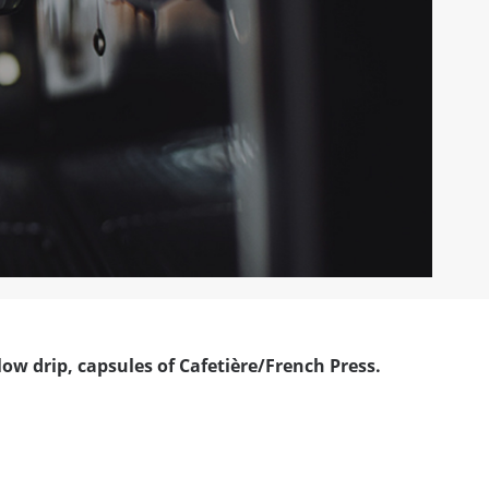
low drip
,
capsules
of
Cafetière/French Press
.