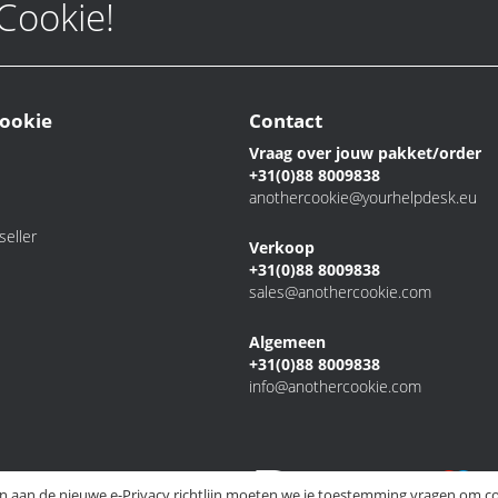
 Cookie!
ookie
Contact
Vraag over jouw pakket/order
+31(0)88 8009838
anothercookie@yourhelpdesk.eu
eller
Verkoop
+31(0)88 8009838
sales@anothercookie.com
Algemeen
+31(0)88 8009838
info@anothercookie.com
 aan de nieuwe e-Privacy richtlijn moeten we je toestemming vragen om co