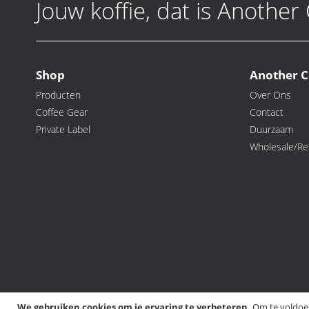
Jouw koffie, dat is Another
Shop
Another C
Producten
Over Ons
Coffee Gear
Contact
Private Label
Duurzaam
Wholesale/Res
We gebruiken cookies om je ervaring te verbeteren.
Om te voldoen
©️ 2026 Another Cookie, All rights Reserved.