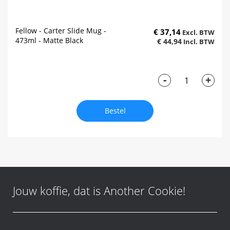
Fellow - Carter Slide Mug -
€ 37,14
473ml - Matte Black
€ 44,94
-
+
Bestel
Jouw koffie, dat is Another Cookie!