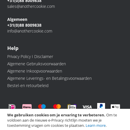
+31(0)88 8009838
sales@anothercookie.com
Algemeen
+31(0)88 8009838
info@anothercookie.com
Help
Privacy Policy I Disclaimer
Algemene Gebruiksvoorwaarden
Algemene Inkoopvoorwaarden
Algemene Leverings- en Betalingsvoorwaarden
Bestel-en retourbeleid
We gebruiken cookies om je ervaring te verbeteren.
Om te
voldoen aan de nieuwe e-Privacy richtlijn moeten we je
©️ 2026 Another Cookie, All rights Reserved.
toestemming vragen om cookies te plaatsen.
Learn more
.