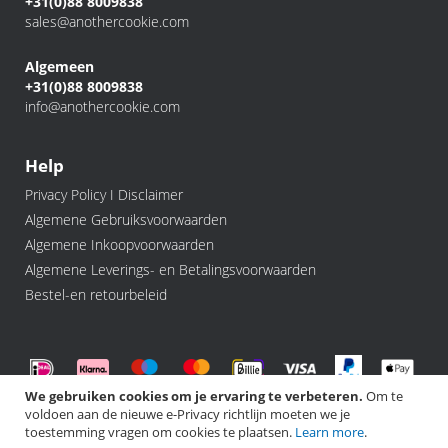
+31(0)88 8009838
sales@anothercookie.com
Algemeen
+31(0)88 8009838
info@anothercookie.com
Help
Privacy Policy I Disclaimer
Algemene Gebruiksvoorwaarden
Algemene Inkoopvoorwaarden
Algemene Leverings- en Betalingsvoorwaarden
Bestel-en retourbeleid
We gebruiken cookies om je ervaring te verbeteren.
Om te
voldoen aan de nieuwe e-Privacy richtlijn moeten we je
©️ 2026 Another Cookie, All rights Reserved.
toestemming vragen om cookies te plaatsen.
Learn more
.