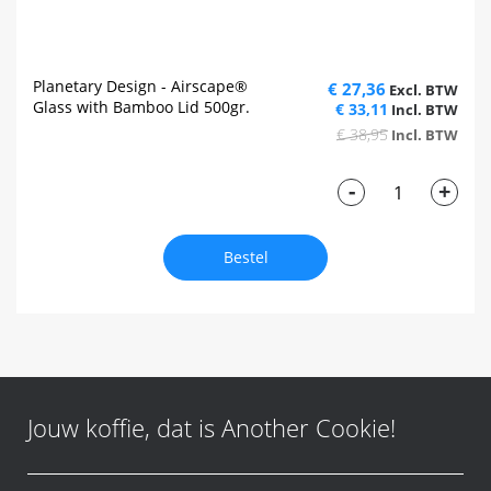
Planetary Design - Airscape®
€ 27,36
Glass with Bamboo Lid 500gr.
€ 33,11
€ 38,95
-
+
Bestel
Jouw koffie, dat is Another Cookie!