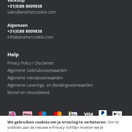
Verkoop
+31(0)88 8009838
sales@anothercookie.com
Algemeen
+31(0)88 8009838
info@anothercookie.com
Help
Privacy Policy I Disclaimer
Algemene Gebruiksvoorwaarden
Algemene Inkoopvoorwaarden
Algemene Leverings- en Betalingsvoorwaarden
Bestel-en retourbeleid
We gebruiken cookies om je ervaring te verbeteren.
Om te
voldoen aan de nieuwe e-Privacy richtlijn moeten we je
©️ 2026 Another Cookie, All rights Reserved.