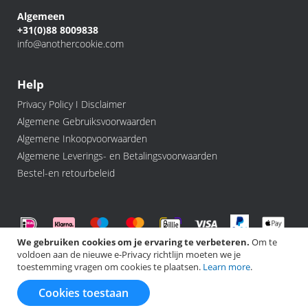
Algemeen
+31(0)88 8009838
info@anothercookie.com
Help
Privacy Policy I Disclaimer
Algemene Gebruiksvoorwaarden
Algemene Inkoopvoorwaarden
Algemene Leverings- en Betalingsvoorwaarden
Bestel-en retourbeleid
We gebruiken cookies om je ervaring te verbeteren.
Om te
voldoen aan de nieuwe e-Privacy richtlijn moeten we je
©️ 2026 Another Cookie, All rights Reserved.
toestemming vragen om cookies te plaatsen.
Learn more
.
Cookies toestaan