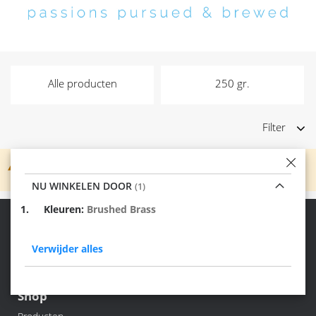
Alle producten
250 gr.
Filter
We kunnen geen producten vinden die overeenkomen
met de selectie.
NU WINKELEN DOOR
Verwijder
Kleuren
Brushed Brass
dit
Jouw koffie, dat is Another Cookie!
item
Verwijder alles
Shop