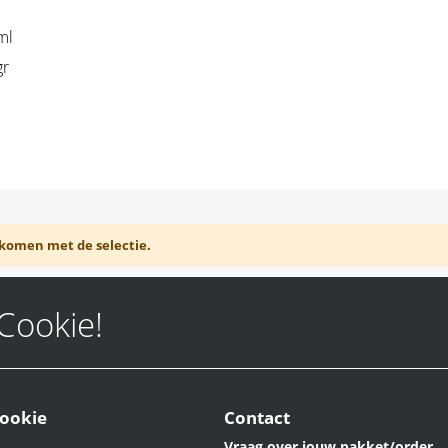
ml
gr
komen met de selectie.
 Cookie!
ookie
Contact
Vraag over jouw pakket/order