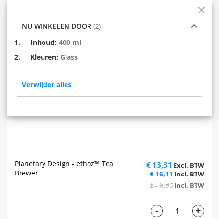
NU WINKELEN DOOR
Verwijder
Inhoud
400 ml
dit
Verwijder
Kleuren
Glass
item
dit
item
Verwijder alles
Planetary Design - ethoz™ Tea
€ 13,31
Brewer
€ 16,11
€ 18,95
-
+