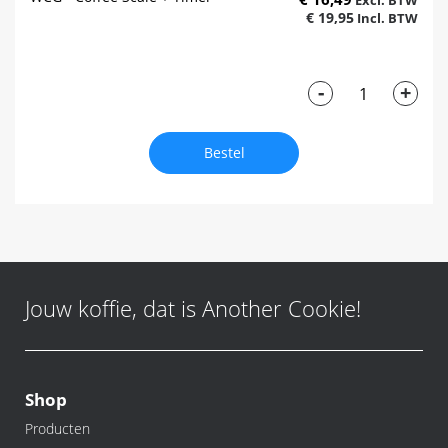
€ 19,95
-
+
Bestel
Jouw koffie, dat is Another Cookie!
Shop
Producten