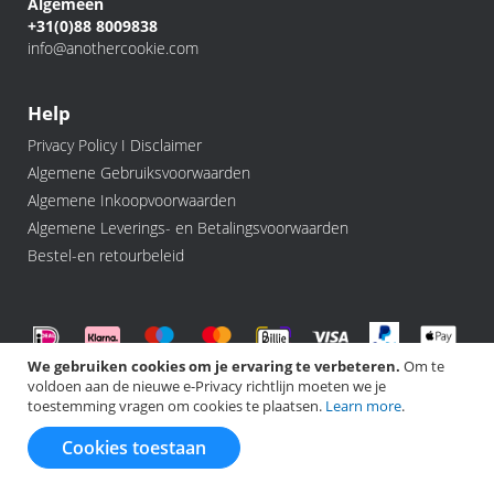
Algemeen
+31(0)88 8009838
info@anothercookie.com
Help
Privacy Policy I Disclaimer
Algemene Gebruiksvoorwaarden
Algemene Inkoopvoorwaarden
Algemene Leverings- en Betalingsvoorwaarden
Bestel-en retourbeleid
We gebruiken cookies om je ervaring te verbeteren.
Om te
voldoen aan de nieuwe e-Privacy richtlijn moeten we je
©️ 2026 Another Cookie, All rights Reserved.
toestemming vragen om cookies te plaatsen.
Learn more
.
Cookies toestaan