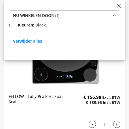
NU WINKELEN DOOR
Verwijder
Kleuren
Black
dit
item
Verwijder alles
FELLOW - Tally Pro Precision
€ 156,98
Scale
€ 189,95
-
+