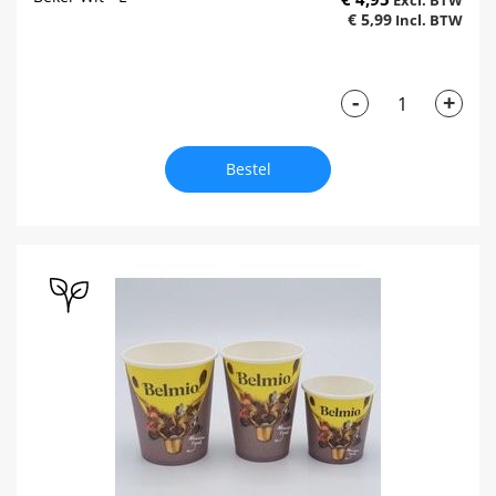
€ 5,99
-
+
Bestel