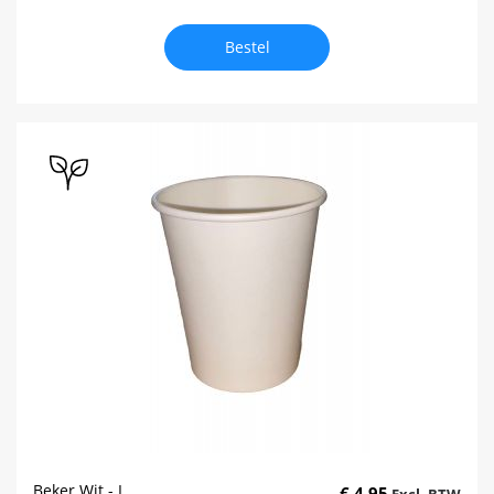
Bestel
Beker Wit - L
€ 4,95