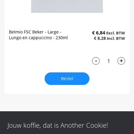
Belmio FSC Beker - Large -
€ 6,84
Lungo en cappuccino - 230ml
€ 8,28
-
+
Bestel
Jouw koffie, dat is Another Cookie!