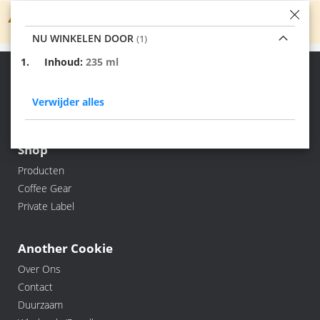
We kunnen geen producten vinden die overeenkomen
met de selectie.
NU WINKELEN DOOR
Verwijder
Inhoud
235 ml
dit
Jouw koffie, dat is Another Cookie!
item
Verwijder alles
Shop
Producten
Coffee Gear
Private Label
Another Cookie
Over Ons
Contact
Duurzaam