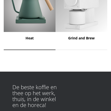
Heat
Grind and Brew
De beste koffie en
thee op het werk,
thuis, in de winkel
en de horeca!