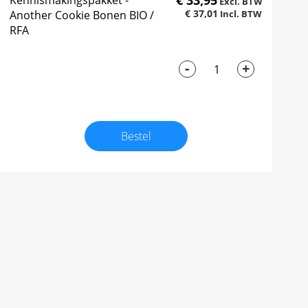
€ 33,95
Kennismakingspakket -
€ 37,01
Another Cookie Bonen BIO /
RFA
-
+
Bestel