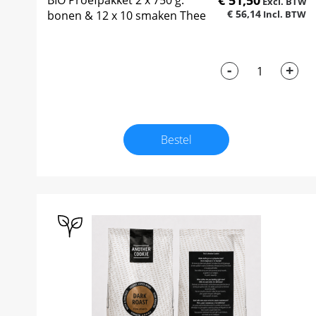
€ 51,50
BIO Proefpakket 2 x 750 g.
€ 56,14
bonen & 12 x 10 smaken Thee
-
+
Bestel