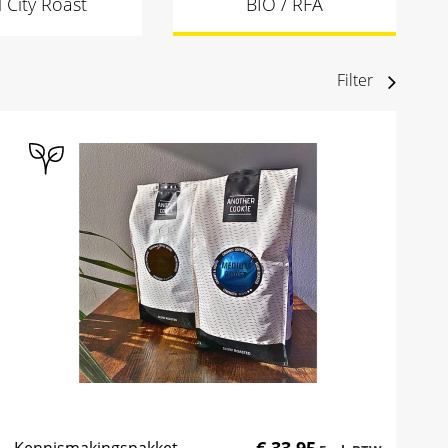
l City Roast
BIO / RFA
Filter