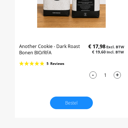
€ 17,98
Another Cookie - Dark Roast
€ 19,60
Bonen BIO/RFA
Rating:
5
Reviews
99%
-
+
Bestel