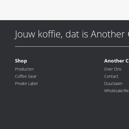
Jouw koffie, dat is Another
Shop
Another C
Producten
Over Ons
Coffee Gear
Contact
Private Label
Duurzaam
Wholesale/Res