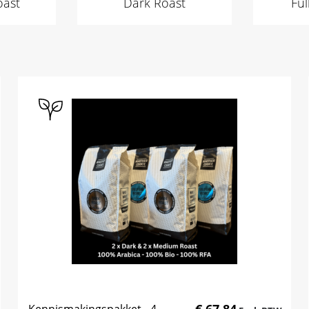
ast
Dark Roast
Ful