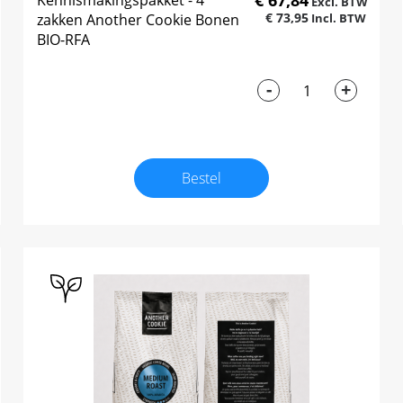
€ 67,84
Kennismakingspakket - 4
€ 73,95
zakken Another Cookie Bonen
BIO-RFA
-
+
Bestel