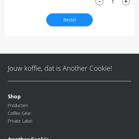
-
+
Bestel
Jouw koffie, dat is Another Cookie!
Shop
Producten
Coffee Gear
Private Label