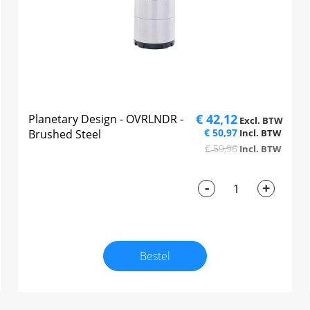
€ 42,12
Planetary Design - OVRLNDR -
€ 50,97
Brushed Steel
€ 59,96
-
+
Bestel