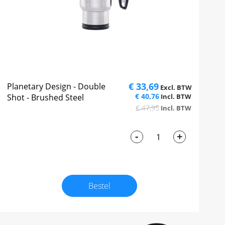
€ 33,69
Planetary Design - Double
€ 40,76
Shot - Brushed Steel
€ 47,95
-
+
Bestel