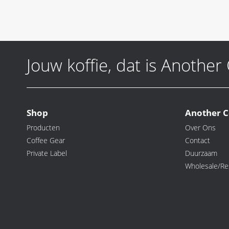
Jouw koffie, dat is Another
Shop
Another C
Producten
Over Ons
Coffee Gear
Contact
Private Label
Duurzaam
Wholesale/Res