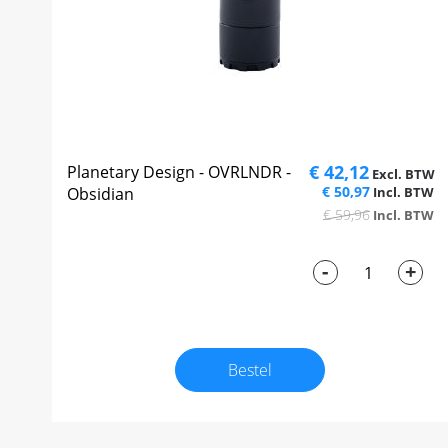
€ 42,12
Planetary Design - OVRLNDR -
€ 50,97
Obsidian
€ 59,96
-
+
Bestel