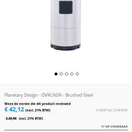
Skip
to
the
Planetary Design - OVRLNDR - Brushed Steel
beginning
of
Wees de eerste die dit product reviewed
€ 42,12
the
€ 50,97
images
€ 59,96
gallery
17 OP VOORRAAD