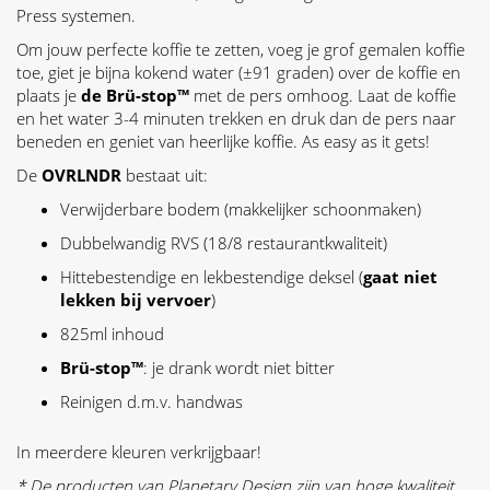
Press systemen.
Om jouw perfecte koffie te zetten, voeg je grof gemalen koffie
toe, giet je bijna kokend water (±91 graden) over de koffie en
plaats je
de Brü-stop™
met de pers omhoog. Laat de koffie
en het water 3-4 minuten trekken en druk dan de pers naar
beneden en geniet van heerlijke koffie. As easy as it gets!
De
OVRLNDR
bestaat uit:
Verwijderbare bodem (makkelijker schoonmaken)
Dubbelwandig RVS (18/8 restaurantkwaliteit)
Hittebestendige en lekbestendige deksel (
gaat niet
lekken bij vervoer
)
825ml inhoud
Brü-stop™
: je drank wordt niet bitter
Reinigen d.m.v. handwas
In meerdere kleuren verkrijgbaar!
* De producten van Planetary Design zijn van hoge kwaliteit