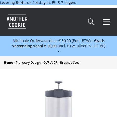
Levering BeNeLux 2-4 dagen. EU 5-7 dagen.
Minimale Orderwaarde is € 30,00 (Excl. BTW) -
Gratis
Verzending vanaf € 50,00
(Incl. BTW, alleen NL en BE)
-
Home
Planetary Design - OVRLNDR - Brushed Steel
Skip
to
the
end
of
the
images
gallery