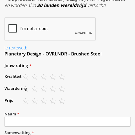
en worden al in
30 landen wereldwijd
verkocht!
Je reviewed:
Planetary Design - OVRLNDR - Brushed Steel
Jouw rating
Kwaliteit
1
2
3
4
5
Waardering
star
stars
stars
stars
stars
1
2
3
4
5
Prijs
star
stars
stars
stars
stars
1
2
3
4
5
star
stars
stars
stars
stars
Naam
Samenvatting