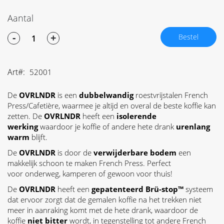
Aantal
-
+
Bestel
Art
52001
De
OVRLNDR
is een
dubbelwandig
roestvrijstalen French
Press/Cafetière, waarmee je altijd en overal de beste koffie kan
zetten. De
OVRLNDR
heeft een
isolerende
werking
waardoor je koffie of andere hete drank
urenlang
warm
blijft.
De
OVRLNDR
is door de
verwijderbare bodem
een
makkelijk schoon te maken French Press. Perfect
voor onderweg, kamperen of gewoon voor thuis!
De
OVRLNDR
heeft een
gepatenteerd Brü-stop™
systeem
dat ervoor zorgt dat de gemalen koffie na het trekken niet
meer in aanraking komt met de hete drank, waardoor de
koffie
niet bitter
wordt, in tegenstelling tot andere French