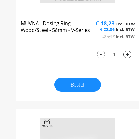
€ 18,23
MUVNA - Dosing Ring -
€ 22,06
Wood/Steel - 58mm - V-Series
€ 25,95
-
+
Bestel