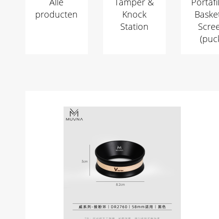
Alle
Tamper &
Portafil
producten
Knock
Baske
Station
Scre
(puc