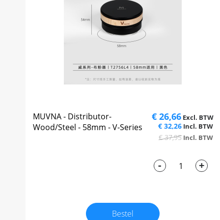
€ 26,66
MUVNA - Distributor-
€ 32,26
Wood/Steel - 58mm - V-Series
€ 37,95
-
+
Bestel