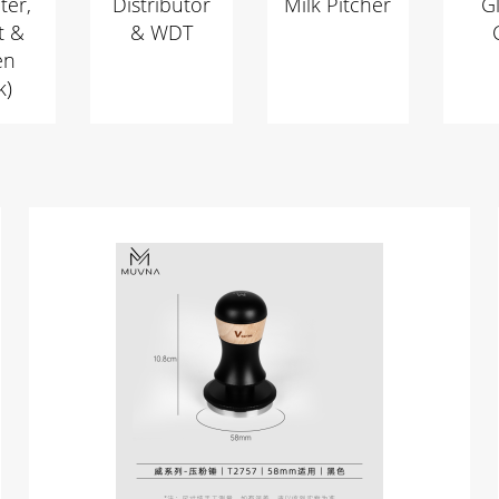
ter,
Distributor
Milk Pitcher
G
t &
& WDT
en
k)