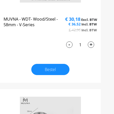
€ 30,18
MUVNA - WDT- Wood/Steel -
€ 36,52
58mm - V-Series
€ 42,96
-
+
Bestel