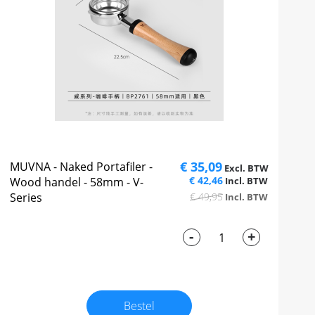
€ 35,09
MUVNA - Naked Portafiler -
€ 42,46
Wood handel - 58mm - V-
Series
€ 49,95
-
+
Bestel