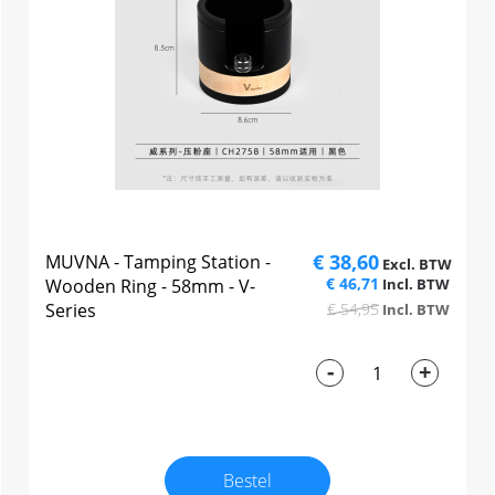
€ 38,60
MUVNA - Tamping Station -
€ 46,71
Wooden Ring - 58mm - V-
Series
€ 54,95
-
+
Bestel