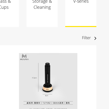
lass &
Storage &
V-series
Cups
Cleaning
Filter