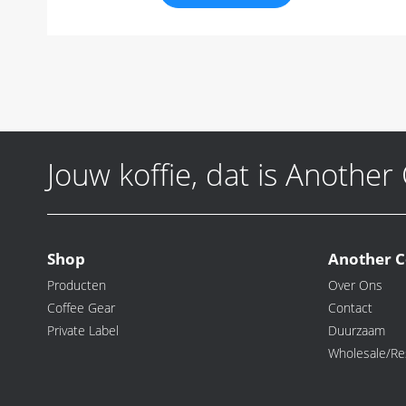
Jouw koffie, dat is Another
Shop
Another C
Producten
Over Ons
Coffee Gear
Contact
Private Label
Duurzaam
Wholesale/Res