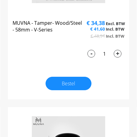
€ 34,38
MUVNA - Tamper- Wood/Steel
€ 41,60
- 58mm - V-Series
€ 48,94
-
+
Bestel