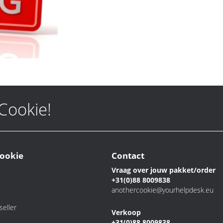
 Cookie!
ookie
Contact
Vraag over jouw pakket/order
+31(0)88 8009838
anothercookie@yourhelpdesk.eu
eller
Verkoop
+31(0)88 8009838