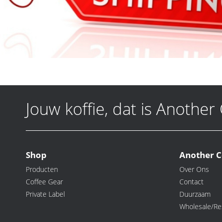
Jouw koffie, dat is Another
Shop
Another C
Producten
Over Ons
Coffee Gear
Contact
Private Label
Duurzaam
Wholesale/Res