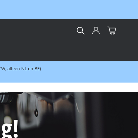
kar
BTW, alleen NL en BE)
g!