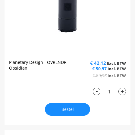
Planetary Design - OVRLNDR -
€ 42,12
Obsidian
€ 50,97
€ 59,96
-
+
Bestel