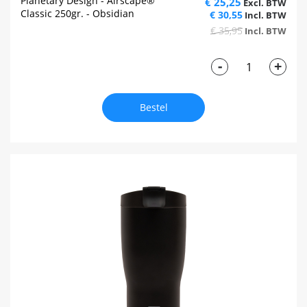
Planetary Design - Airscape®
€ 25,25
Classic 250gr. - Obsidian
€ 30,55
€ 35,95
-
+
Bestel