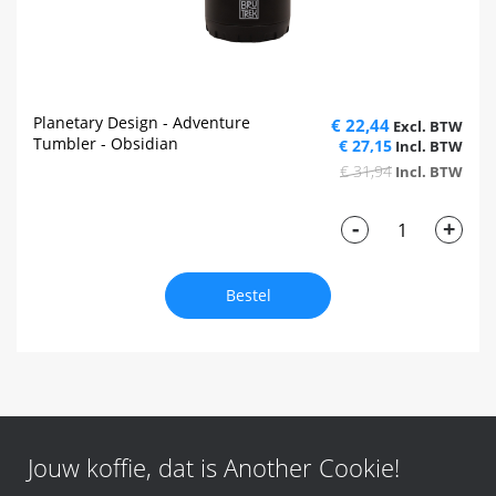
Planetary Design - Adventure
€ 22,44
Tumbler - Obsidian
€ 27,15
€ 31,94
-
+
Bestel
Jouw koffie, dat is Another Cookie!