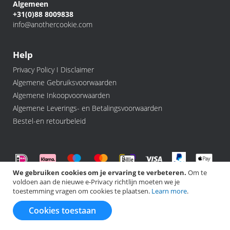
Algemeen
+31(0)88 8009838
info@anothercookie.com
Help
Privacy Policy I Disclaimer
Algemene Gebruiksvoorwaarden
Algemene Inkoopvoorwaarden
Algemene Leverings- en Betalingsvoorwaarden
Bestel-en retourbeleid
We gebruiken cookies om je ervaring te verbeteren.
Om te
voldoen aan de nieuwe e-Privacy richtlijn moeten we je
©️ 2026 Another Cookie, All rights Reserved.
toestemming vragen om cookies te plaatsen.
Learn more
.
Cookies toestaan