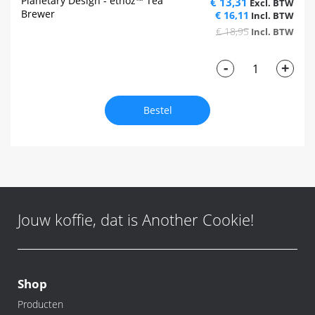
Planetary Design - ethoz™ Tea
€ 13,31
Brewer
€ 16,11
€ 18,95
-
+
Bestel
Jouw koffie, dat is Another Cookie!
Shop
Producten