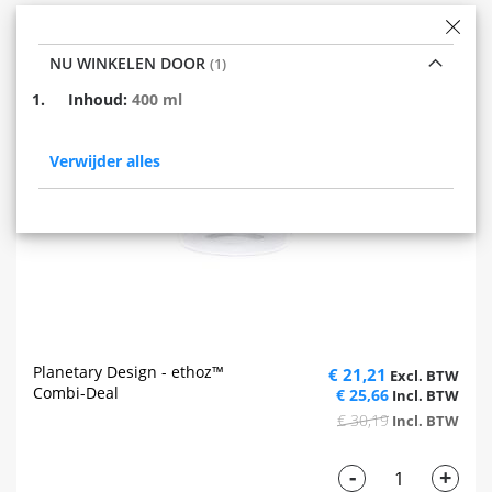
NU WINKELEN DOOR
Verwijder
Inhoud
400 ml
dit
item
Verwijder alles
Planetary Design - ethoz™
€ 21,21
Combi-Deal
€ 25,66
€ 30,19
-
+