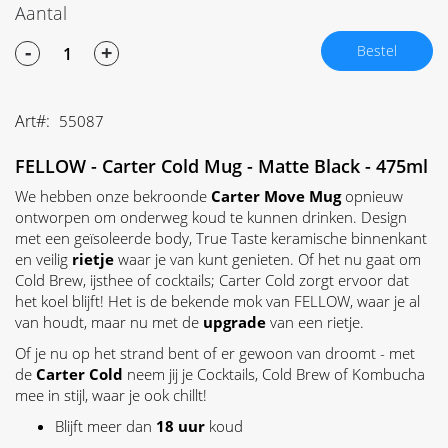
Aantal
-
+
Bestel
Art
55087
FELLOW - Carter Cold Mug - Matte Black - 475ml
We hebben onze bekroonde
Carter Move Mug
opnieuw
ontworpen om onderweg koud te kunnen drinken. Design
met een geïsoleerde body, True Taste keramische binnenkant
en veilig
rietje
waar je van kunt genieten. Of het nu gaat om
Cold Brew, ijsthee of cocktails; Carter Cold zorgt ervoor dat
het koel blijft! Het is de bekende mok van FELLOW, waar je al
van houdt, maar nu met de
upgrade
van een rietje.
Of je nu op het strand bent of er gewoon van droomt - met
de
Carter Cold
neem jij je Cocktails, Cold Brew of Kombucha
mee in stijl, waar je ook chillt!
Blijft meer dan
18 uur
koud