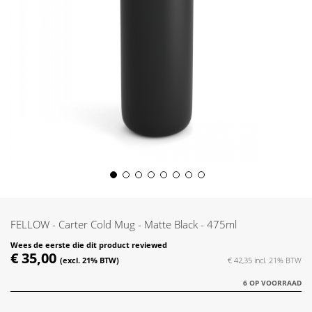
Skip
to
the
FELLOW - Carter Cold Mug - Matte Black - 475ml
beginning
of
Wees de eerste die dit product reviewed
€ 35,00
the
€ 42,35
images
6 OP VOORRAAD
gallery