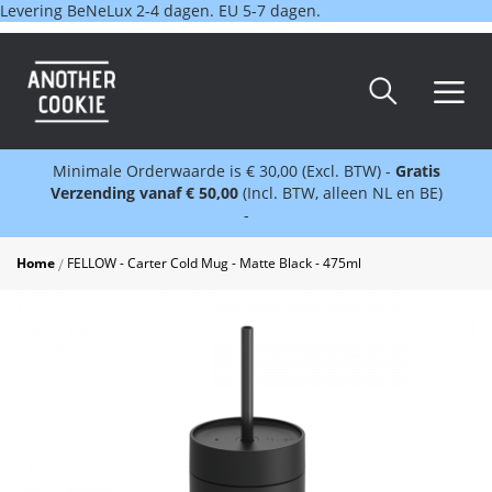
Levering BeNeLux 2-4 dagen. EU 5-7 dagen.
Minimale Orderwaarde is € 30,00 (Excl. BTW) -
Gratis
Verzending vanaf € 50,00
(Incl. BTW, alleen NL en BE)
-
Home
FELLOW - Carter Cold Mug - Matte Black - 475ml
Skip
to
the
end
of
the
images
gallery