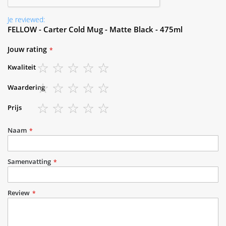
Je reviewed:
FELLOW - Carter Cold Mug - Matte Black - 475ml
Jouw rating
Kwaliteit
1
2
3
4
5
Waardering
star
stars
stars
stars
stars
1
2
3
4
5
Prijs
star
stars
stars
stars
stars
1
2
3
4
5
star
stars
stars
stars
stars
Naam
Samenvatting
Review