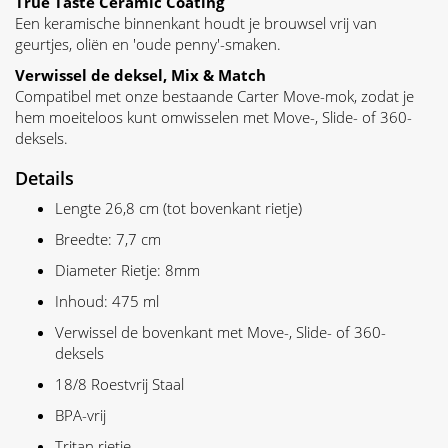
True Taste Ceramic Coating
Een keramische binnenkant houdt je brouwsel vrij van
geurtjes, oliën en 'oude penny'-smaken.
Verwissel de deksel, Mix & Match
Compatibel met onze bestaande Carter Move-mok, zodat je
hem moeiteloos kunt omwisselen met Move-, Slide- of 360-
deksels.
Details
Lengte 26,8 cm (tot bovenkant rietje)
Breedte: 7,7 cm
Diameter Rietje: 8mm
Inhoud: 475 ml
Verwissel de bovenkant met Move-, Slide- of 360-
deksels
18/8 Roestvrij Staal
BPA-vrij
Tritan rietje