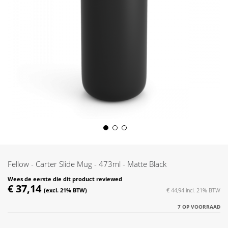
Skip
to
the
Fellow - Carter Slide Mug - 473ml - Matte Black
beginning
of
Wees de eerste die dit product reviewed
€ 37,14
the
€ 44,94
images
7 OP VOORRAAD
gallery