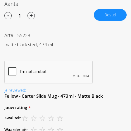
Aantal
-
+
Bestel
Art
55223
matte black steel, 474 ml
Je reviewed:
Fellow - Carter Slide Mug - 473ml - Matte Black
Jouw rating
Kwaliteit
1
2
3
4
5
Waardering
star
stars
stars
stars
stars