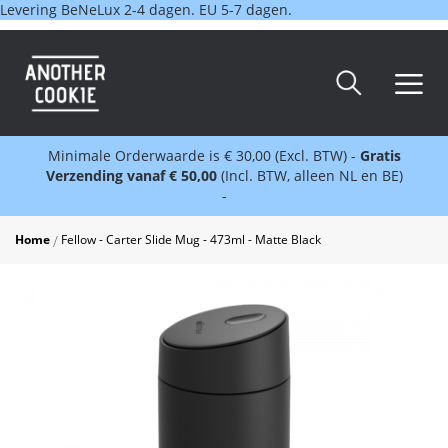
Levering BeNeLux 2-4 dagen. EU 5-7 dagen.
Minimale Orderwaarde is € 30,00 (Excl. BTW) -
Gratis
Verzending vanaf € 50,00
(Incl. BTW, alleen NL en BE)
-
Home
Fellow - Carter Slide Mug - 473ml - Matte Black
Skip
to
the
end
of
the
images
gallery