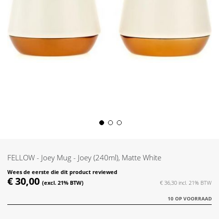
Skip
to
the
FELLOW - Joey Mug - Joey (240ml), Matte White
beginning
of
Wees de eerste die dit product reviewed
€ 30,00
the
€ 36,30
images
10 OP VOORRAAD
gallery