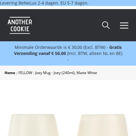
Levering BeNeLux 2-4 dagen. EU 5-7 dagen.
Minimale Orderwaarde is € 30,00 (Excl. BTW) -
Gratis
Verzending vanaf € 50,00
(Incl. BTW, alleen NL en BE)
-
Home
FELLOW - Joey Mug - Joey (240ml), Matte White
Skip
to
the
end
of
the
images
gallery