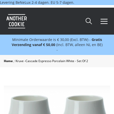
Levering BeNeLux 2-4 dagen. EU 5-7 dagen.
Minimale Orderwaarde is € 30,00 (Excl. BTW) -
Gratis
Verzending vanaf € 50,00
(Incl. BTW, alleen NL en BE)
-
Home
Kruve -Cascade Espresso Porcelain White - Set Of 2
Skip
to
the
end
of
the
images
gallery