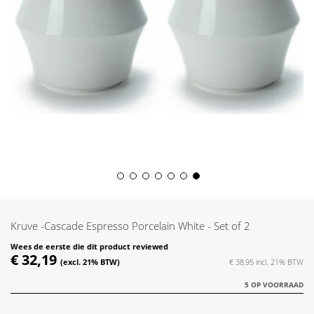
Skip
to
the
Kruve -Cascade Espresso Porcelain White - Set of 2
beginning
of
Wees de eerste die dit product reviewed
€ 32,19
the
€ 38,95
images
5 OP VOORRAAD
gallery