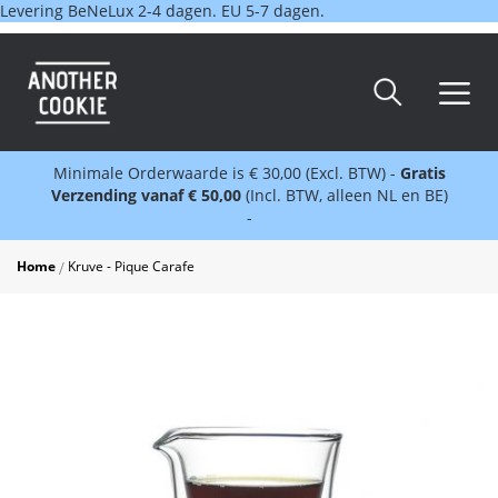
Levering BeNeLux 2-4 dagen. EU 5-7 dagen.
Minimale Orderwaarde is € 30,00 (Excl. BTW) -
Gratis
Verzending vanaf € 50,00
(Incl. BTW, alleen NL en BE)
-
Home
Kruve - Pique Carafe
Skip
to
the
end
of
the
images
gallery