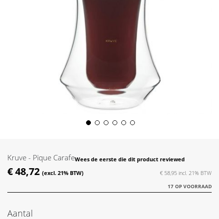
Skip
to
the
Kruve - Pique Carafe
Wees de eerste die dit product reviewed
beginning
€ 48,72
of
€ 58,95
the
17 OP VOORRAAD
images
gallery
Aantal