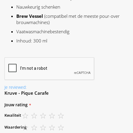
Nauwkeurig schenken
Brew Vessel
(compatibel met de meeste pour-over
brouwmachines)
Vaatwasmachinebestendig
Inhoud: 300 ml
Je reviewed:
Kruve - Pique Carafe
Jouw rating
Kwaliteit
1
2
3
4
5
Waardering
star
stars
stars
stars
stars