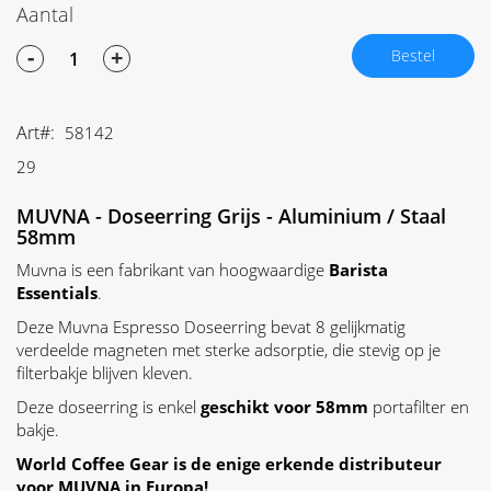
Aantal
-
+
Bestel
Art
58142
29
MUVNA - Doseerring Grijs - Aluminium / Staal
58mm
Muvna is een fabrikant van hoogwaardige
Barista
Essentials
.
Deze Muvna Espresso Doseerring bevat 8 gelijkmatig
verdeelde magneten met sterke adsorptie, die stevig op je
filterbakje blijven kleven.
Deze doseerring is enkel
geschikt voor 58mm
portafilter en
bakje.
World Coffee Gear is de enige erkende distributeur
voor MUVNA in Europa!