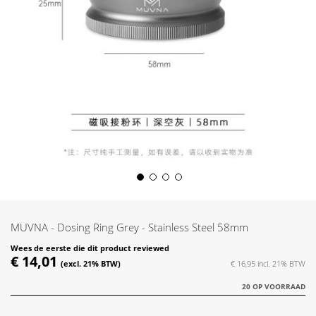
Skip
to
the
MUVNA - Dosing Ring Grey - Stainless Steel 58mm
beginning
of
Wees de eerste die dit product reviewed
€ 14,01
the
€ 16,95
images
20 OP VOORRAAD
gallery