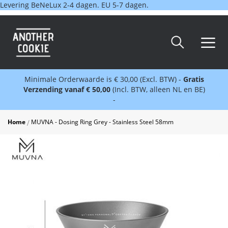
Levering BeNeLux 2-4 dagen. EU 5-7 dagen.
Minimale Orderwaarde is € 30,00 (Excl. BTW) -
Gratis
Verzending vanaf € 50,00
(Incl. BTW, alleen NL en BE)
-
Home
MUVNA - Dosing Ring Grey - Stainless Steel 58mm
Skip
to
the
end
of
the
images
gallery