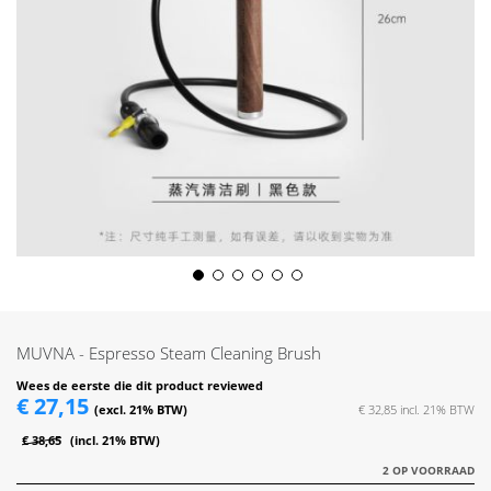
Skip
to
the
MUVNA - Espresso Steam Cleaning Brush
beginning
of
Wees de eerste die dit product reviewed
€ 27,15
the
€ 32,85
images
€ 38,65
gallery
2 OP VOORRAAD