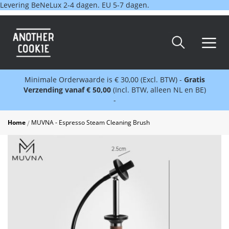
Levering BeNeLux 2-4 dagen. EU 5-7 dagen.
Minimale Orderwaarde is € 30,00 (Excl. BTW) -
Gratis
Verzending vanaf € 50,00
(Incl. BTW, alleen NL en BE)
-
Home
MUVNA - Espresso Steam Cleaning Brush
Skip
to
the
end
of
the
images
gallery