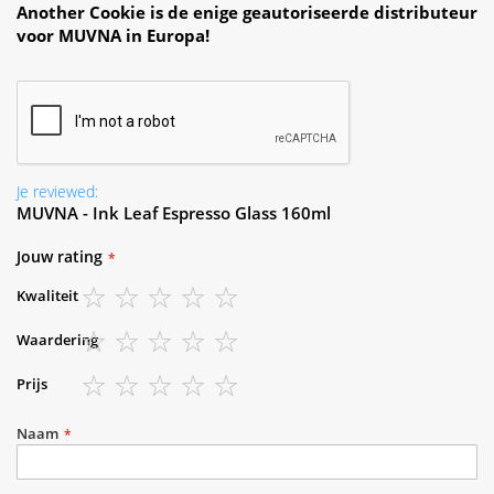
Another Cookie is de enige geautoriseerde distributeur
voor MUVNA in Europa!
Je reviewed:
MUVNA - Ink Leaf Espresso Glass 160ml
Jouw rating
Kwaliteit
1
2
3
4
5
Waardering
star
stars
stars
stars
stars
1
2
3
4
5
Prijs
star
stars
stars
stars
stars
1
2
3
4
5
star
stars
stars
stars
stars
Naam