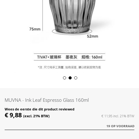
Skip
to
the
MUVNA - Ink Leaf Espresso Glass 160ml
beginning
of
Wees de eerste die dit product reviewed
€ 9,88
the
€ 11,95
images
19 OP VOORRAAD
gallery