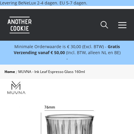
Levering BeNeLux 2-4 dagen. EU 5-7 dagen.
Minimale Orderwaarde is € 30,00 (Excl. BTW) -
Gratis
Verzending vanaf € 50,00
(Incl. BTW, alleen NL en BE)
-
Home
MUVNA - Ink Leaf Espresso Glass 160ml
Skip
to
the
end
of
the
images
gallery