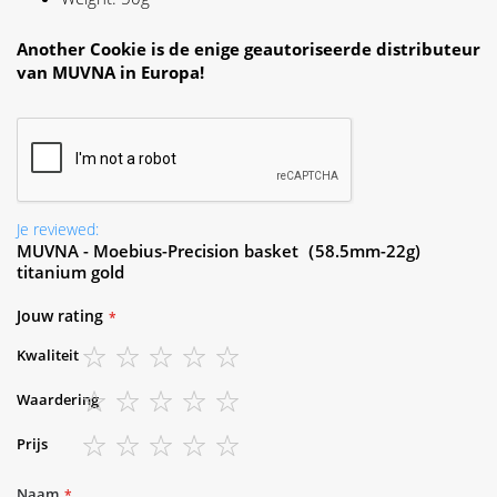
Another Cookie is de enige geautoriseerde distributeur
van MUVNA in Europa!
Je reviewed:
MUVNA - Moebius-Precision basket（58.5mm-22g)
titanium gold
Jouw rating
Kwaliteit
1
2
3
4
5
Waardering
star
stars
stars
stars
stars
1
2
3
4
5
Prijs
star
stars
stars
stars
stars
1
2
3
4
5
star
stars
stars
stars
stars
Naam