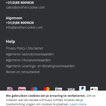
+31(0)88 8009838
sales@anothercookie.com
Algemeen
+31(0)88 8009838
info@anothercookie.com
Help
Privacy Policy I Disclaimer
Algemene Gebruiksvoorwaarden
Algemene Inkoopvoorwaarden
Algemene Leverings- en Betalingsvoorwaarden
Bestel-en retourbeleid
We gebruiken cookies om je ervaring te verbeteren.
Om te
voldoen aan de nieuwe e-Privacy richtlijn moeten we je
©️ 2026 Another Cookie, All rights Reserved.
toestemming vragen om cookies te plaatsen.
Learn more
.