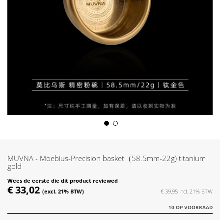
Skip
to
the
MUVNA - Moebius-Precision basket（58.5mm-22g) titanium
beginning
gold
of
Wees de eerste die dit product reviewed
the
€ 33,02
€ 39,95
images
gallery
10 OP VOORRAAD