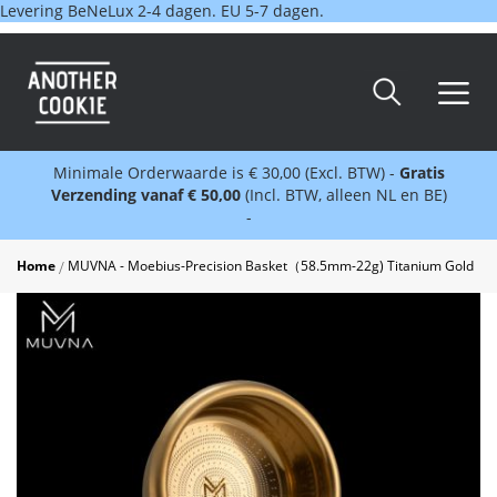
Levering BeNeLux 2-4 dagen. EU 5-7 dagen.
Minimale Orderwaarde is € 30,00 (Excl. BTW) -
Gratis
Verzending vanaf € 50,00
(Incl. BTW, alleen NL en BE)
-
Home
MUVNA - Moebius-Precision Basket（58.5mm-22g) Titanium Gold
Skip
to
the
end
of
the
images
gallery