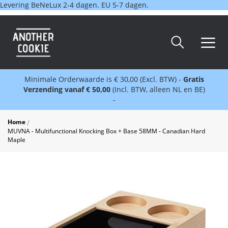
Levering BeNeLux 2-4 dagen. EU 5-7 dagen.
Minimale Orderwaarde is € 30,00 (Excl. BTW) -
Gratis
Verzending vanaf € 50,00
(Incl. BTW, alleen NL en BE)
-
Home
MUVNA - Multifunctional Knocking Box + Base 58MM - Canadian Hard
Maple
Skip
to
the
end
of
the
images
gallery