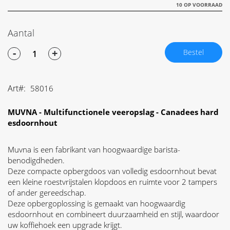
10 OP VOORRAAD
Aantal
-
+
Bestel
Art
58016
MUVNA - Multifunctionele veeropslag - Canadees hard
esdoornhout
Muvna is een fabrikant van hoogwaardige barista-
benodigdheden.
Deze compacte opbergdoos van volledig esdoornhout bevat
een kleine roestvrijstalen klopdoos en ruimte voor 2 tampers
of ander gereedschap.
Deze opbergoplossing is gemaakt van hoogwaardig
esdoornhout en combineert duurzaamheid en stijl, waardoor
uw koffiehoek een upgrade krijgt.