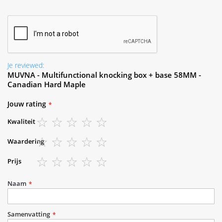
Je reviewed:
MUVNA - Multifunctional knocking box + base 58MM -
Canadian Hard Maple
Jouw rating
Kwaliteit
1
2
3
4
5
Waardering
star
stars
stars
stars
stars
1
2
3
4
5
Prijs
star
stars
stars
stars
stars
1
2
3
4
5
star
stars
stars
stars
stars
Naam
Samenvatting