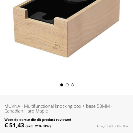
Skip
to
the
MUVNA - Multifunctional knocking box + base 58MM -
beginning
Canadian Hard Maple
of
Wees de eerste die dit product reviewed
the
€ 51,43
€ 62,23
images
gallery