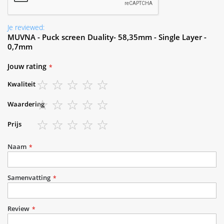
Je reviewed:
MUVNA - Puck screen Duality- 58,35mm - Single Layer -
0,7mm
Jouw rating
Kwaliteit
1
2
3
4
5
Waardering
star
stars
stars
stars
stars
1
2
3
4
5
Prijs
star
stars
stars
stars
stars
1
2
3
4
5
star
stars
stars
stars
stars
Naam
Samenvatting
Review