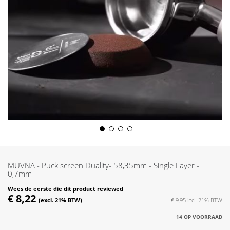
Skip
to
the
MUVNA - Puck screen Duality- 58,35mm - Single Layer -
beginning
0,7mm
of
Wees de eerste die dit product reviewed
the
€ 8,22
€ 9,95
images
gallery
14 OP VOORRAAD