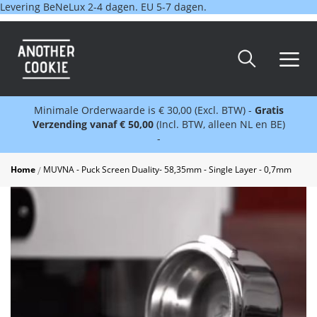
Levering BeNeLux 2-4 dagen. EU 5-7 dagen.
Minimale Orderwaarde is € 30,00 (Excl. BTW) -
Gratis
Verzending vanaf € 50,00
(Incl. BTW, alleen NL en BE)
-
Home
MUVNA - Puck Screen Duality- 58,35mm - Single Layer - 0,7mm
Skip
to
the
end
of
the
images
gallery