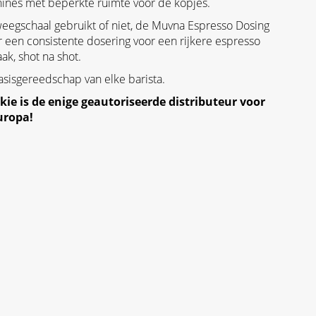
nes met beperkte ruimte voor de kopjes.
weegschaal gebruikt of niet, de Muvna Espresso Dosing
r een consistente dosering voor een rijkere espresso
k, shot na shot.
asisgereedschap van elke barista.
ie is de enige geautoriseerde distributeur voor
uropa!