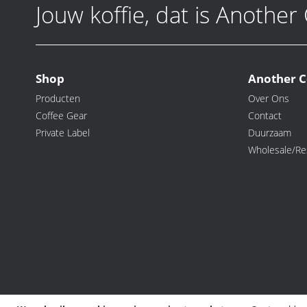
Jouw koffie, dat is Another
Shop
Another C
Producten
Over Ons
Coffee Gear
Contact
Private Label
Duurzaam
Wholesale/Res