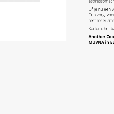
espressomachi
Of je nu een 
Cup zorgt voo
met meer smaa
Kortom: het b
Another Cook
MUVNA in E