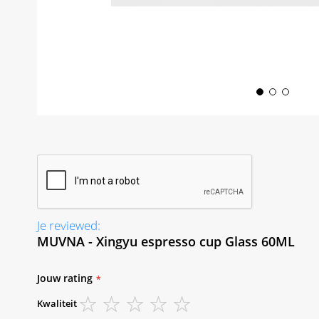
Skip
to
the
beginning
of
the
images
gallery
Je reviewed:
MUVNA - Xingyu espresso cup Glass 60ML
Jouw rating
Kwaliteit