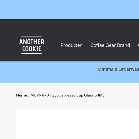
Producten
Coffee Gear Brand
Minimale Orderwaard
Home
MUVNA - Xingyu Espresso Cup Glass 60ML
Skip
to
the
end
of