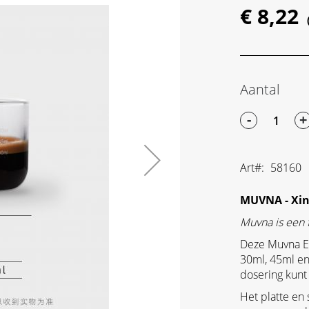
€ 8,22
Aantal
-
+
Art
58160
MUVNA - Xin
Muvna is een f
Deze Muvna E
30ml, 45ml en
dosering kunt
Het platte en