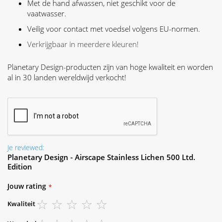
Met de hand afwassen, niet geschikt voor de
vaatwasser.
Veilig voor contact met voedsel volgens EU-normen.
Verkrijgbaar in meerdere kleuren!
Planetary Design-producten zijn van hoge kwaliteit en worden
al in 30 landen wereldwijd verkocht!
Je reviewed:
Planetary Design - Airscape Stainless Lichen 500 Ltd.
Edition
Jouw rating
Kwaliteit
1
2
3
4
5