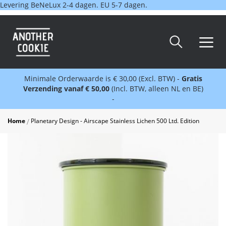
Levering BeNeLux 2-4 dagen. EU 5-7 dagen.
Minimale Orderwaarde is € 30,00 (Excl. BTW) -
Gratis
Verzending vanaf € 50,00
(Incl. BTW, alleen NL en BE)
-
Home
Planetary Design - Airscape Stainless Lichen 500 Ltd. Edition
Skip
to
the
end
of
the
images
gallery