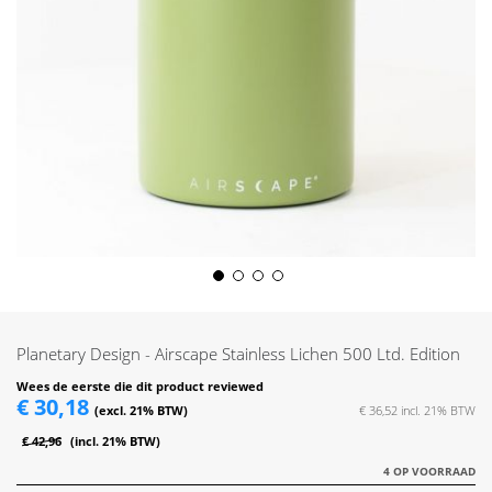
Skip
to
the
Planetary Design - Airscape Stainless Lichen 500 Ltd. Edition
beginning
of
Wees de eerste die dit product reviewed
€ 30,18
the
€ 36,52
images
€ 42,96
gallery
4 OP VOORRAAD