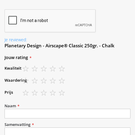
Je reviewed:
Planetary Design - Airscape® Classic 250gr. - Chalk
Jouw rating
Kwaliteit
1
2
3
4
5
Waardering
star
stars
stars
stars
stars
1
2
3
4
5
Prijs
star
stars
stars
stars
stars
1
2
3
4
5
star
stars
stars
stars
stars
Naam
Samenvatting