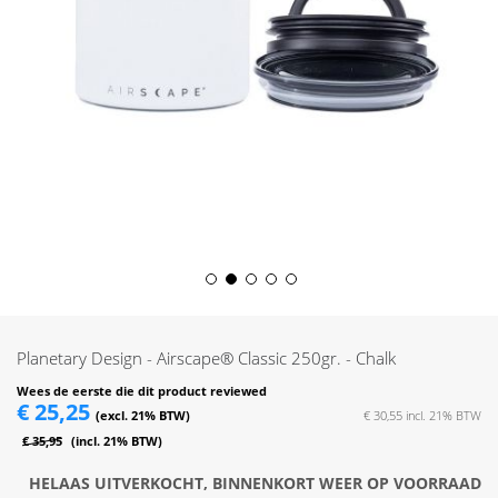
Skip
to
the
Planetary Design - Airscape® Classic 250gr. - Chalk
beginning
of
Wees de eerste die dit product reviewed
€ 25,25
the
€ 30,55
images
€ 35,95
gallery
HELAAS UITVERKOCHT, BINNENKORT WEER OP VOORRAAD