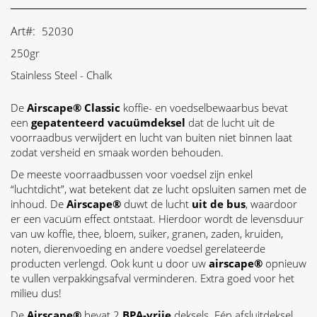
Art
52030
250gr
Stainless Steel - Chalk
De
Airscape® Classic
koffie- en voedselbewaarbus bevat
een
gepatenteerd vacuümdeksel
dat de lucht uit de
voorraadbus verwijdert en lucht van buiten niet binnen laat
zodat versheid en smaak worden behouden.
De meeste voorraadbussen voor voedsel zijn enkel
“luchtdicht”, wat betekent dat ze lucht opsluiten samen met de
inhoud. De
Airscape®
duwt de lucht
uit de bus
, waardoor
er een vacuüm effect ontstaat. Hierdoor wordt de levensduur
van uw koffie, thee, bloem, suiker, granen, zaden, kruiden,
noten, dierenvoeding en andere voedsel gerelateerde
producten verlengd. Ook kunt u door uw
airscape®
opnieuw
te vullen verpakkingsafval verminderen. Extra goed voor het
milieu dus!
De
Airscape®
bevat 2
BPA-vrije
deksels. Eén afsluitdeksel