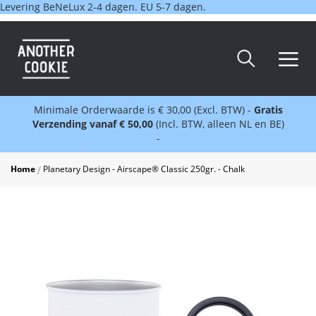
Levering BeNeLux 2-4 dagen. EU 5-7 dagen.
Minimale Orderwaarde is € 30,00 (Excl. BTW) -
Gratis
Verzending vanaf € 50,00
(Incl. BTW, alleen NL en BE)
-
Home
Planetary Design - Airscape® Classic 250gr. - Chalk
Skip
to
the
end
of
the
images
gallery