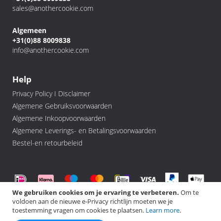
sales@anothercookie.com
Algemeen
+31(0)88 8009838
info@anothercookie.com
Help
Privacy Policy I Disclaimer
Algemene Gebruiksvoorwaarden
Algemene Inkoopvoorwaarden
Algemene Leverings- en Betalingsvoorwaarden
Bestel-en retourbeleid
We gebruiken cookies om je ervaring te verbeteren.
Om te
voldoen aan de nieuwe e-Privacy richtlijn moeten we je
©️ 2026 Another Cookie, All rights Reserved.
toestemming vragen om cookies te plaatsen.
Learn more
.