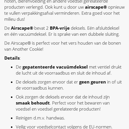
noten, dierenvoeding en andere voedsel gerelateerde
producten verlengd. Ook kunt u door uw
airscape®
opnieuw
te vullen verpakkingsafval verminderen. Extra goed voor het
milieu dus!
De
Airscape®
bevat 2
BPA-vrije
deksels. Eén afsluitdeksel
en één vacuümdeksel. Er is sprake van een dubbele sluiting.
De Airscape® is perfect voor het vers houden van de bonen
van Another Cookie!
Details
:
De
gepatenteerde vacuümdeksel
met ventiel drukt
de lucht uit de voorraadbus en sluit de inhoud af.
De deksels zorgen ervoor dat er
geen geuren
in of uit
de voorraadbus kunnen.
Ook zorgen de deksels ervoor dat de inhoud zijn
smaak behoudt
. Perfect voor het bewaren van
voedsel en voedsel gerelateerde producten!
Reinigen d.m.v. handwas.
Veilig voor voedselcontact volgens de EU-normen.