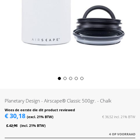
Skip
to
the
Planetary Design - Airscape® Classic 500gr. - Chalk
beginning
of
Wees de eerste die dit product reviewed
€ 30,18
the
€ 36,52
images
€ 42,96
gallery
4 OP VOORRAAD