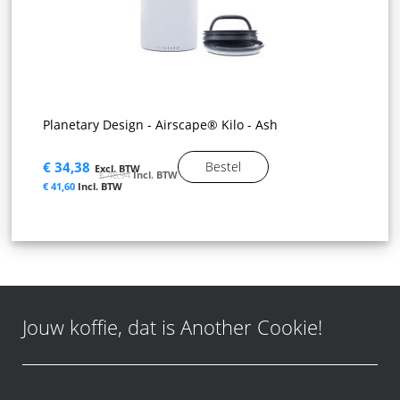
Planetary Design - Airscape® Kilo - Ash
€ 34,38
Bestel
€ 48,94
€ 41,60
Jouw koffie, dat is Another Cookie!