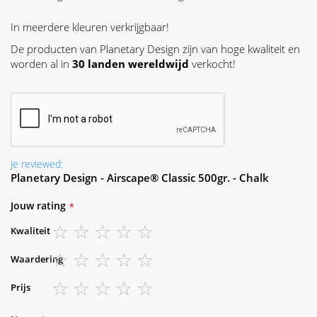
In meerdere kleuren verkrijgbaar!
De producten van Planetary Design zijn van hoge kwaliteit en
worden al in
30 landen wereldwijd
verkocht!
Je reviewed:
Planetary Design - Airscape® Classic 500gr. - Chalk
Jouw rating
Kwaliteit
1
2
3
4
5
Waardering
star
stars
stars
stars
stars
1
2
3
4
5
Prijs
star
stars
stars
stars
stars
1
2
3
4
5