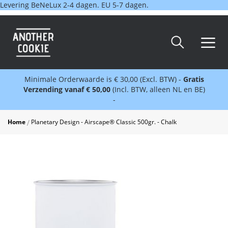
Levering BeNeLux 2-4 dagen. EU 5-7 dagen.
Minimale Orderwaarde is € 30,00 (Excl. BTW) -
Gratis
Verzending vanaf € 50,00
(Incl. BTW, alleen NL en BE)
-
Home
Planetary Design - Airscape® Classic 500gr. - Chalk
Skip
to
the
end
of
the
images
gallery