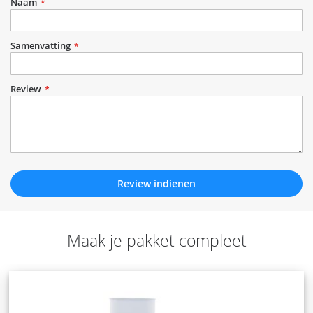
star
stars
stars
stars
stars
Naam
Samenvatting
Review
Review indienen
Maak je pakket compleet