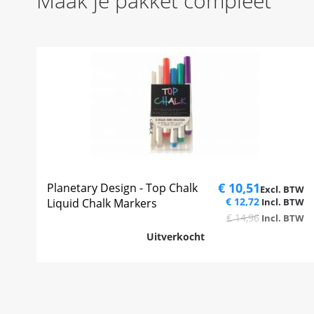
Maak je pakket compleet
€ 10,51
Planetary Design - Top Chalk
€ 12,72
Liquid Chalk Markers
€ 14,96
Uitverkocht