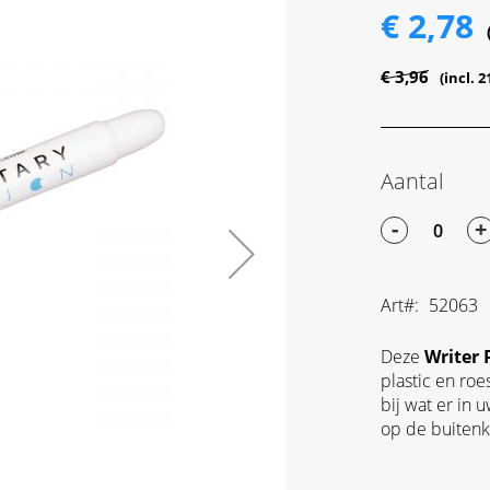
€ 2,78
€ 3,96
Aantal
-
+
Art
52063
Deze
Writer 
plastic en roe
bij wat er in
op de buiten