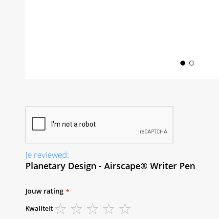
Skip
to
the
beginning
of
the
images
gallery
Je reviewed:
Planetary Design - Airscape® Writer Pen
Jouw rating
Kwaliteit