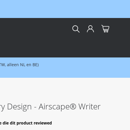
kar
BTW, alleen NL en BE)
ry Design - Airscape® Writer
e die dit product reviewed