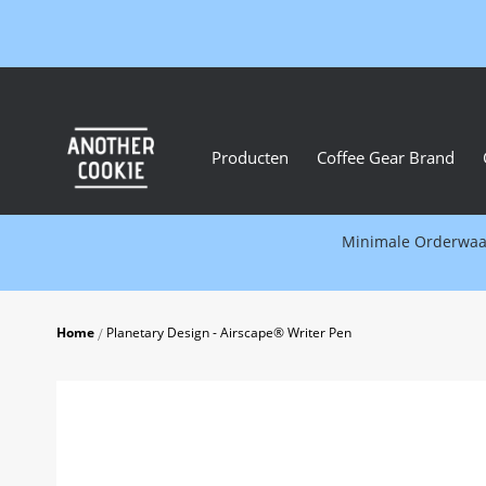
Producten
Coffee Gear Brand
Minimale Orderwaard
Home
Planetary Design - Airscape® Writer Pen
Skip
to
the
end
of