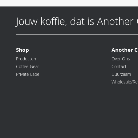
Jouw koffie, dat is Another
Shop
Another C
Producten
Over Ons
Coffee Gear
Contact
Private Label
Duurzaam
Wholesale/Res