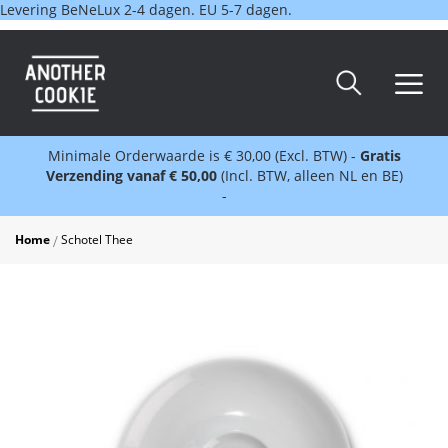
Levering BeNeLux 2-4 dagen. EU 5-7 dagen.
Minimale Orderwaarde is € 30,00 (Excl. BTW) -
Gratis
Verzending vanaf € 50,00
(Incl. BTW, alleen NL en BE)
-
Home
Schotel Thee
Skip
to
the
end
of
the
images
gallery