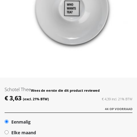
Skip
to
the
Schotel Thee
Wees de eerste die dit product reviewed
beginning
€ 3,63
of
€ 4,39
the
44 OP VOORRAAD
images
gallery
Eenmalig
Elke maand