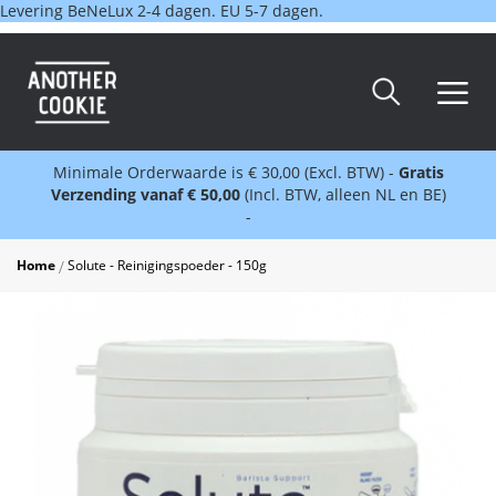
Levering BeNeLux 2-4 dagen. EU 5-7 dagen.
Minimale Orderwaarde is € 30,00 (Excl. BTW) -
Gratis
Verzending vanaf € 50,00
(Incl. BTW, alleen NL en BE)
-
Home
Solute - Reinigingspoeder - 150g
Skip
to
the
end
of
the
images
gallery