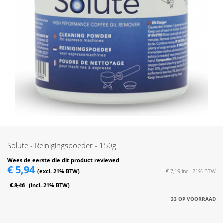
Skip
to
the
Solute - Reinigingspoeder - 150g
beginning
of
Wees de eerste die dit product reviewed
€ 5,94
the
€ 7,19
images
€ 8,46
gallery
33 OP VOORRAAD