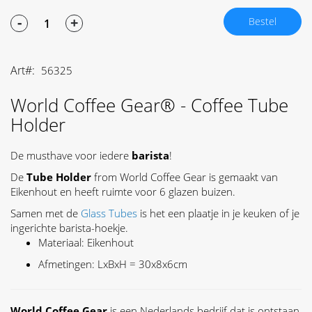
-
+
Bestel
Art
56325
World Coffee Gear® - Coffee Tube
Holder
De musthave voor iedere
barista
!
De
Tube Holder
from World Coffee Gear is gemaakt van
Eikenhout en heeft ruimte voor 6 glazen buizen.
Samen met de
Glass Tubes
is het een plaatje in je keuken of je
ingerichte barista-hoekje.
Materiaal: E
ikenhout
Afmetingen: LxBxH = 30x8x6cm
World Coffee Gear
is een Nederlands bedrijf dat is ontstaan