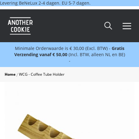
Levering BeNeLux 2-4 dagen. EU 5-7 dagen.
Minimale Orderwaarde is € 30,00 (Excl. BTW) -
Gratis
Verzending vanaf € 50,00
(Incl. BTW, alleen NL en BE)
-
Home
WCG - Coffee Tube Holder
Skip
to
the
end
of
the
images
gallery