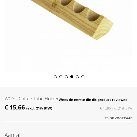
Skip
to
the
WCG - Coffee Tube Holder
Wees de eerste die dit product reviewed
beginning
€ 15,66
of
€ 18,95
the
76 OP VOORRAAD
images
gallery
Aantal