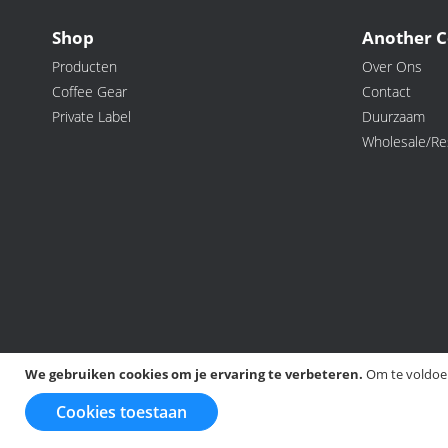
Shop
Another C
Producten
Over Ons
Coffee Gear
Contact
Private Label
Duurzaam
Wholesale/Res
We gebruiken cookies om je ervaring te verbeteren.
Om te voldoen
©️ 2026 Another Cookie, All rights Reserved.
Cookies toestaan