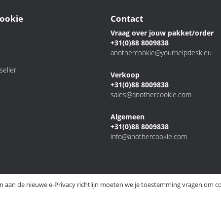
ookie
Contact
Vraag over jouw pakket/order
+31(0)88 8009838
anothercookie@yourhelpdesk.eu
eller
Verkoop
+31(0)88 8009838
sales@anothercookie.com
Algemeen
+31(0)88 8009838
info@anothercookie.com
 aan de nieuwe e-Privacy richtlijn moeten we je toestemming vragen om co