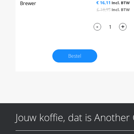
€ 16,11
Brewer
€ 18,95
-
+
Bestel
Jouw koffie, dat is Another