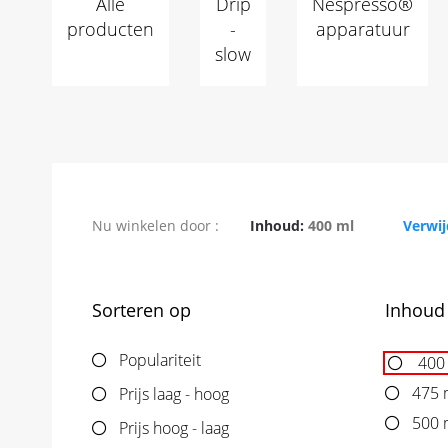
Alle
Drip
Nespresso®
producten
-
apparatuur
slow
Verwijder dit item
Nu winkelen door
Inhoud
400 ml
Verwij
Sorteren op
Inhoud
Populariteit
400
475 
Prijs laag - hoog
500 
Prijs hoog - laag