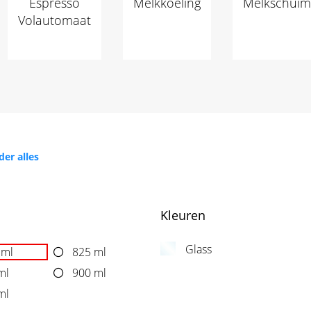
Espresso
Melkkoeling
Melkschuim
Volautomaat
der alles
Kleuren
Glass
 ml
825 ml
ml
900 ml
ml