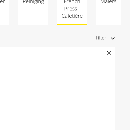
er
Reiniging
French
Malers
Press -
Cafetière
Filter