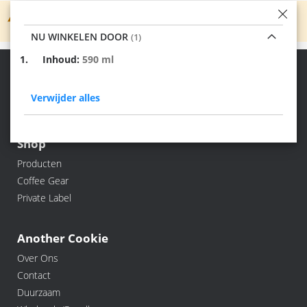
We kunnen geen producten vinden die overeenkomen
met de selectie.
NU WINKELEN DOOR
Verwijder
Inhoud
590 ml
dit
Jouw koffie, dat is Another Cookie!
item
Verwijder alles
Shop
Producten
Coffee Gear
Private Label
Another Cookie
Over Ons
Contact
Duurzaam