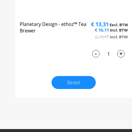
€ 13,31
Planetary Design - ethoz™ Tea
€ 16,11
Brewer
€ 18,95
-
+
Bestel