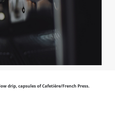
low drip
,
capsules
of
Cafetière/French Press
.