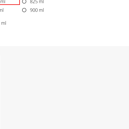
 ml
825 ml
ml
900 ml
 ml