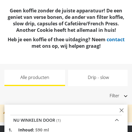
Geen koffie zonder de juiste
apparatuur
! De een
geniet van
verse bonen
, de ander van
filter
koffie,
slow drip
,
capsules
of
Cafetière/French Press
.
Another Cookie heeft het allemaal in huis!
Heb je een koffie of thee uitdaging? Neem
contact
met ons op, wij helpen graag!
Alle producten
Drip - slow
Filter
We kunnen geen producten vinden die overeenkomen
met de selectie.
NU WINKELEN DOOR
Verwijder
Inhoud
590 ml