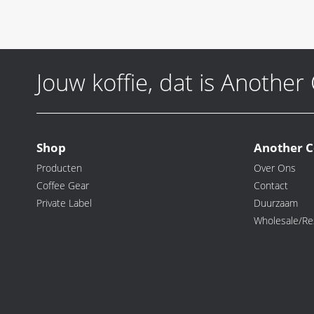
Jouw koffie, dat is Another
Shop
Another C
Producten
Over Ons
Coffee Gear
Contact
Private Label
Duurzaam
Wholesale/Res