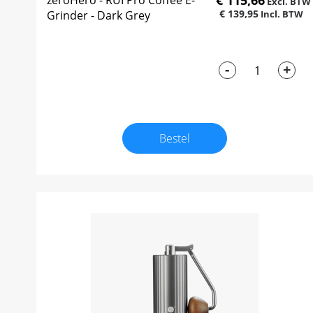
€ 115,66
zeroHero - RUI Pro Coffee E-
€ 139,95
Grinder - Dark Grey
-
+
Bestel