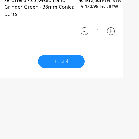
€ 142,93
zeroHero - Z5 X-Fold Hand
€ 172,95
Grinder Green - 38mm Conical
burrs
-
+
Bestel