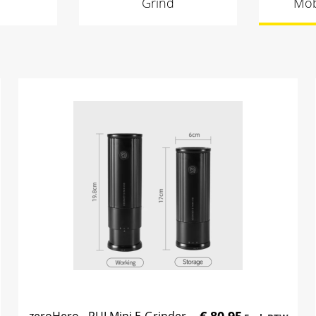
Grind
Mob