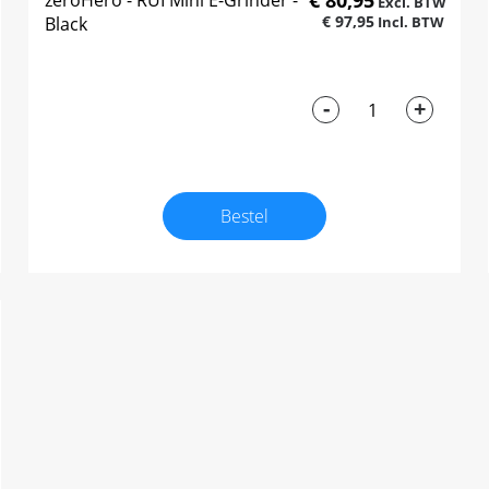
€ 80,95
zeroHero - RUI Mini E-Grinder -
€ 97,95
Black
-
+
Bestel