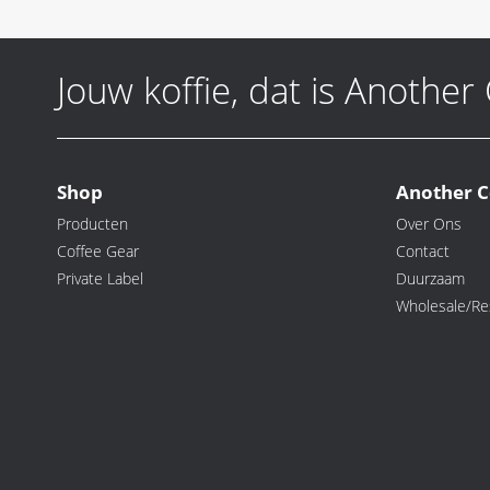
Jouw koffie, dat is Another
Shop
Another C
Producten
Over Ons
Coffee Gear
Contact
Private Label
Duurzaam
Wholesale/Res