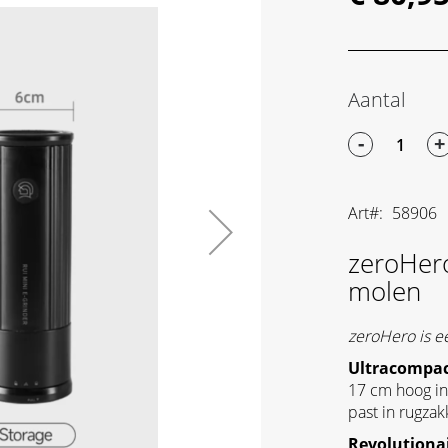
Aantal
-
+
Art
58906
zeroHero
molen
zeroHero is e
Ultracompact
17 cm hoog in
past in rugzak
Revolutiona