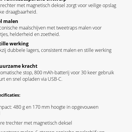
echter met magnetisch deksel zorgt voor veilige opslag
ke draagbaarheid.
el malen
onische maalschijven met tweetraps malen voor
tjes, helderheid en zoetheid.
tille werking
nkzij dubbele lagers, consistent malen en stille werking
uurzame kracht
omatische stop, 800 mAh-batterij voor 30 keer gebruik
rt en snel opladen via USB-C.
cificaties:
mpact: 480 g en 170 mm hoogte in opgevouwen
d
re trechter met magnetisch deksel