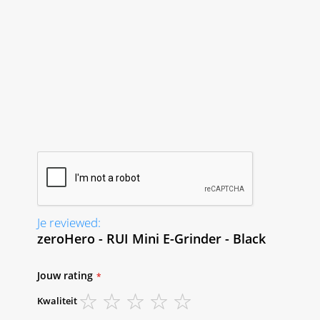
Je reviewed:
zeroHero - RUI Mini E-Grinder - Black
Jouw rating
Kwaliteit
1
2
3
4
5