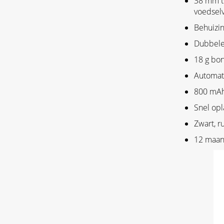
38 mm tw
voedselv
Behuizin
Dubbele 
18 g bo
Automat
800 mAh-
Snel op
Zwart, r
12 maan