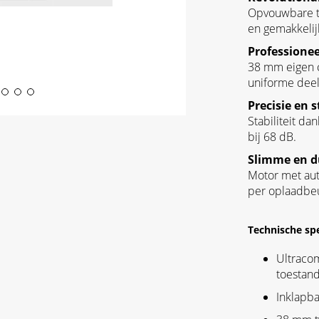
Opvouwbare tr
en gemakkelij
Professione
38 mm eigen c
uniforme deel
Precisie en s
Stabiliteit da
bij 68 dB.
Slimme en d
Motor met aut
per oplaadbeu
Technische spe
Ultraco
toestan
Inklapba