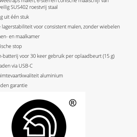
eetraps malen, 6-sterren conische maalschijf van
eilig SUS402 roestvrij staal
g uit één stuk
lagerstabiliteit voor consistent malen, zonder wiebelen
nen- en maalkamer
ische stop
batterij voor 30 keer gebruik per oplaadbeurt (15 g)
laden via USB-C
uimtevaartkwaliteit aluminium
den garantie