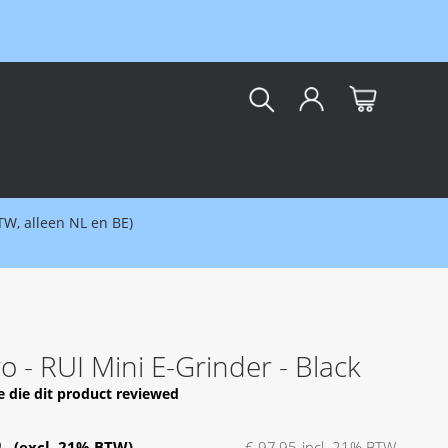
kar
BTW, alleen NL en BE)
 - RUI Mini E-Grinder - Black
e die dit product reviewed
5
€ 97,95