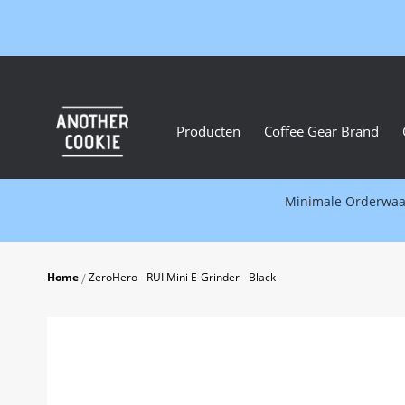
Producten
Coffee Gear Brand
Minimale Orderwaard
Home
ZeroHero - RUI Mini E-Grinder - Black
Skip
to
the
end
of