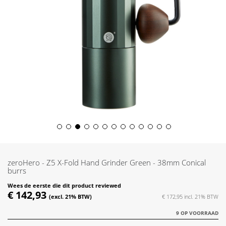
Skip
to
the
zeroHero - Z5 X-Fold Hand Grinder Green - 38mm Conical
beginning
burrs
of
Wees de eerste die dit product reviewed
the
€ 142,93
€ 172,95
images
gallery
9 OP VOORRAAD