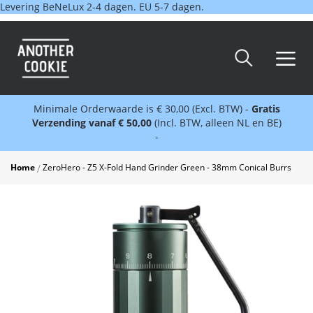
Levering BeNeLux 2-4 dagen. EU 5-7 dagen.
Minimale Orderwaarde is € 30,00 (Excl. BTW) -
Gratis
Verzending vanaf € 50,00
(Incl. BTW, alleen NL en BE)
-
Home
ZeroHero - Z5 X-Fold Hand Grinder Green - 38mm Conical Burrs
Skip
to
the
end
of
the
images
gallery