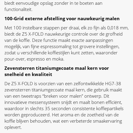
biedt eenvoudige opslag zonder in te boeten aan
functionaliteit.
100-Grid externe afstelling voor nauwkeurig malen
Met 100 instelbare stappen per draai, elk zo fijn als 0,018 mm,
biedt de Z5 X-FOLD nauwkeurige controle over de grofheid
van de koffie. Deze functie maakt exacte aanpassingen
mogelijk, van fijne espressomaling tot grovere instellingen,
zodat u verschillende koffiestijlen kunt zetten, waaronder
pour-over, espresso en moka.
Zevensterren titaniumgecoate maal kern voor
snelheid en kwaliteit
De Z5 X-FOLD is voorzien van een zelfontwikkelde HG7-38
zevensterren titaniumgecoate maal kern, die gebruik maakt
van een tweetraps “breken voor malen” ontwerp. Dit
innovatieve messensysteem snijdt en maalt bonen efficiënt,
waardoor in slechts 35 seconden consistente koffiepartikels
worden geproduceerd. Het aroma en de zoetheid van de
koffie blijven behouden, wat een verbeterde smaakervaring
oplevert.