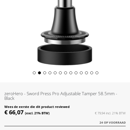
Skip
to
the
zeroHero - Sword Press Pro Adjustable Tamper 58.5mm -
beginning
Black
of
Wees de eerste die dit product reviewed
the
€ 66,07
€ 79,94
images
gallery
24 OP VOORRAAD