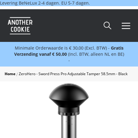
Levering BeNeLux 2-4 dagen. EU 5-7 dagen.
Minimale Orderwaarde is € 30,00 (Excl. BTW) -
Gratis
Verzending vanaf € 50,00
(Incl. BTW, alleen NL en BE)
-
Home
ZeroHero - Sword Press Pro Adjustable Tamper 58.5mm - Black
Skip
to
the
end
of
the
images
gallery