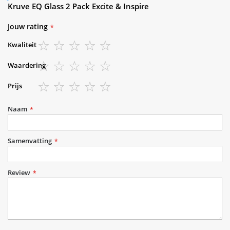
Kruve EQ Glass 2 Pack Excite & Inspire
Jouw rating
Kwaliteit
1
2
3
4
5
Waardering
star
stars
stars
stars
stars
1
2
3
4
5
Prijs
star
stars
stars
stars
stars
1
2
3
4
5
star
stars
stars
stars
stars
Naam
Samenvatting
Review