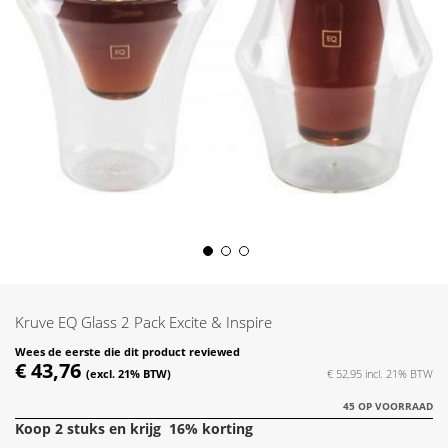
Skip
to
the
Kruve EQ Glass 2 Pack Excite & Inspire
beginning
of
Wees de eerste die dit product reviewed
€ 43,76
the
€ 52,95
images
45 OP VOORRAAD
gallery
Koop 2 stuks en krijg
16
% korting