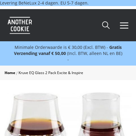
Levering BeNeLux 2-4 dagen. EU 5-7 dagen.
Minimale Orderwaarde is € 30,00 (Excl. BTW) -
Gratis
Verzending vanaf € 50,00
(Incl. BTW, alleen NL en BE)
-
Home
Kruve EQ Glass 2 Pack Excite & Inspire
Skip
to
the
end
of
the
images
gallery