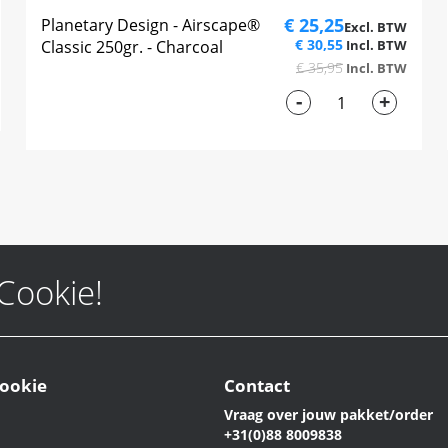
€ 25,25
Planetary Design - Airscape®
€ 30,55
Classic 250gr. - Charcoal
€ 35,95
-
+
 Cookie!
ookie
Contact
Vraag over jouw pakket/order
+31(0)88 8009838