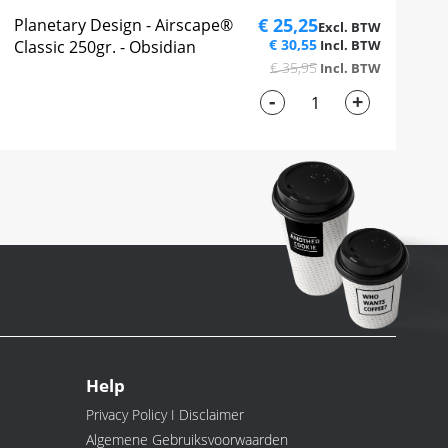
€ 25,25
Planetary Design - Airscape®
€ 30,55
Classic 250gr. - Obsidian
€ 35,95
-
+
Help
Privacy Policy I Disclaimer
Algemene Gebruiksvoorwaarden