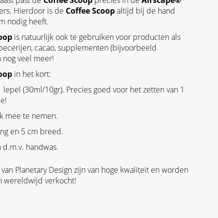
aast past de
Coffee Scoop
precies in de
Airscape®
ers. Hierdoor is de
Coffee Scoop
altijd bij de hand
 nodig heeft.
oop
is natuurlijk ook te gebruiken voor producten als
 specerijen, cacao, supplementen (bijvoorbeeld
n nog veel meer!
oop
in het kort:
 lepel (30ml/10gr). Precies goed voor het zetten van 1
ie!
jk mee te nemen.
ang en 5 cm breed.
 d.m.v. handwas.
van Planetary Design zijn van hoge kwaliteit en worden
n wereldwijd verkocht!