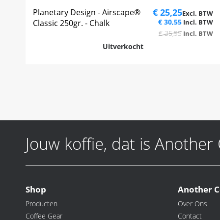
€ 25,25
Planetary Design - Airscape®
€ 30,55
Classic 250gr. - Chalk
€ 35,95
Uitverkocht
Jouw koffie, dat is Another
Shop
Another C
Producten
Over Ons
Coffee Gear
Contact