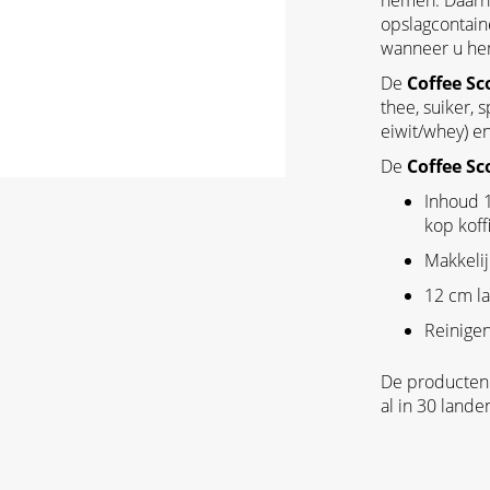
nemen. Daarn
opslagcontain
wanneer u hem
De
Coffee Sc
thee, suiker,
eiwit/whey) e
De
Coffee Sc
Inhoud 1
kop koff
Makkeli
12 cm l
Reinigen
De producten 
al in 30 lande