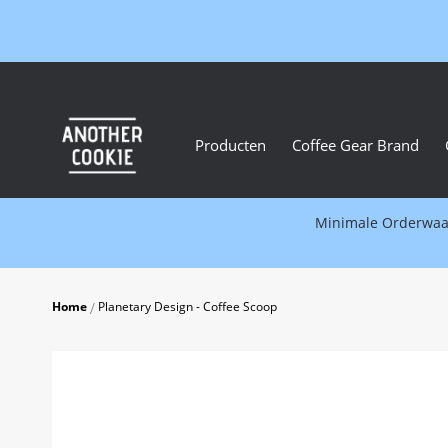
Producten
Coffee Gear Brand
Minimale Orderwaard
Home
Planetary Design - Coffee Scoop
Skip
to
the
end
of