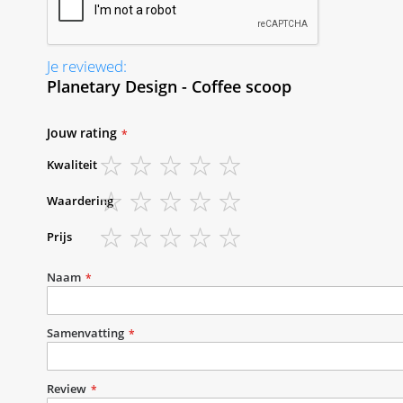
Je reviewed:
Planetary Design - Coffee scoop
Jouw rating
Kwaliteit
1
2
3
4
5
Waardering
star
stars
stars
stars
stars
1
2
3
4
5
Prijs
star
stars
stars
stars
stars
1
2
3
4
5
star
stars
stars
stars
stars
Naam
Samenvatting
Review