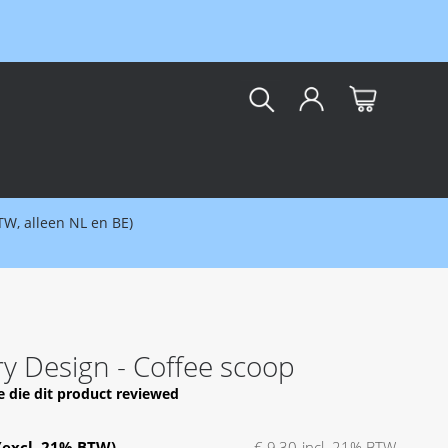
kar
BTW, alleen NL en BE)
ry Design - Coffee scoop
e die dit product reviewed
€ 9,30